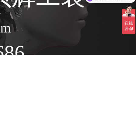
om
686